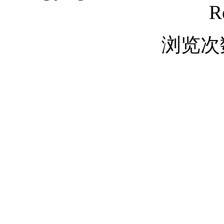
R
浏览次数
域名简介：Huangzun,huangz
家居,皇尊,皇尊科技,皇尊
际,皇尊企业管理,皇尊家私
皇尊家具,皇尊集团,煌尊
团,隍尊
以上域名简介由AI自动